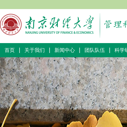
首页
关于我们
新闻中心
团队队伍
科学